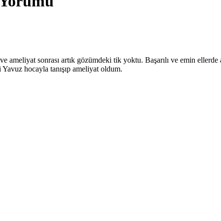
 Yorumu
ve ameliyat sonrası artık gözümdeki tik yoktu. Başarılı ve emin eller
i Yavuz hocayla tanışıp ameliyat oldum.
si, beyin damarsal hastalıklarının tanı ve tedavisi konusun