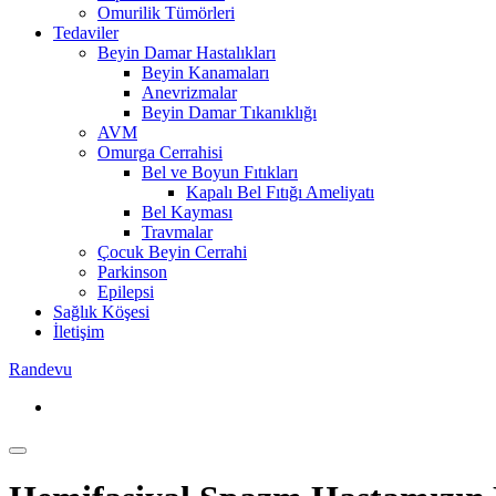
Omurilik Tümörleri
Tedaviler
Beyin Damar Hastalıkları
Beyin Kanamaları
Anevrizmalar
Beyin Damar Tıkanıklığı
AVM
Omurga Cerrahisi
Bel ve Boyun Fıtıkları
Kapalı Bel Fıtığı Ameliyatı
Bel Kayması
Travmalar
Çocuk Beyin Cerrahi
Parkinson
Epilepsi
Sağlık Köşesi
İletişim
Randevu