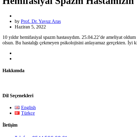
Hemifasiyal Spazm Hastamızın
by
Prof. Dr. Yavuz Aras
Haziran 5, 2022
10 yıldır hemifasiyal spazm hastasıydım. 25.04.22’de ameliyat oldum 
olsun. Bu hastalığı çekmeyen psikolojisini anlayamaz gerçekten. İyi k
Hakkımda
Prof. Dr. Yavuz Aras nöroonkolojik cerrahi, omurga cerrahi
Dil Seçenekleri
English
Türkçe
İletişim