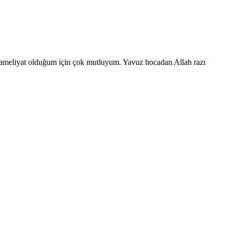
de ameliyat olduğum için çok mutluyum. Yavuz hocadan Allah razı
da geniş bir tecrübeye sahiptir.