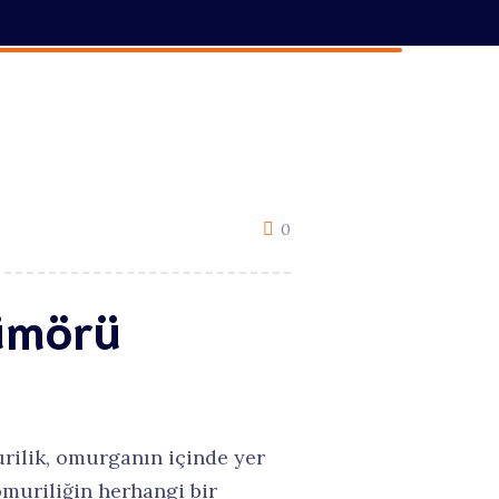
0
Tümörü
ilik, omurganın içinde yer
omuriliğin herhangi bir