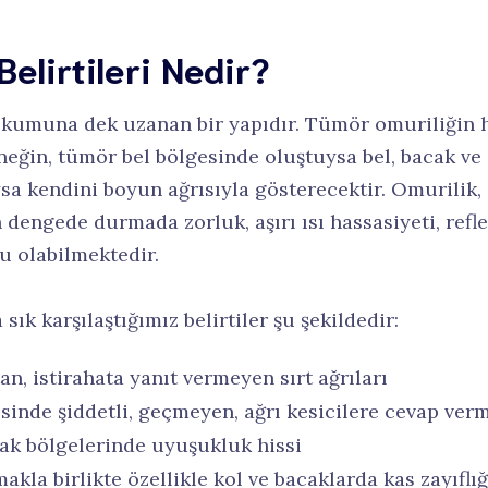
elirtileri Nedir?
umuna dek uzanan bir yapıdır. Tümör omuriliğin ha
neğin, tümör bel bölgesinde oluştuysa bel, bacak ve 
 kendini boyun ağrısıyla gösterecektir. Omurilik, s
 dengede durmada zorluk, aşırı ısı hassasiyeti, refl
su olabilmektedir.
ık karşılaştığımız belirtiler şu şekildedir:
n, istirahata yanıt vermeyen sırt ağrıları
esinde şiddetli, geçmeyen, ağrı kesicilere cevap ver
yak bölgelerinde uyuşukluk hissi
la birlikte özellikle kol ve bacaklarda kas zayıflı