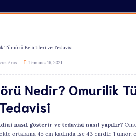
sı
Çocuk Beyin Cerrahi
r
Parkinson
Epilepsi
avuz Aras
Temmuz 16, 2021
örü Nedir? Omurilik 
 Tedavisi
ni nasıl gösterir ve tedavisi nasıl yapılır?
Omur
kekte ortalama 45 cm kadında ise 43 cm’dir. Tümör, 