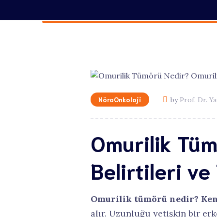
Bel Kayma
Sorularınız
Travmala
NöroOnkoloji
by
Prof. Dr. Y
Omurilik Tüm
Belirtileri ve
Omurilik tümörü nedir? Kendi
alır. Uzunluğu yetişkin bir er