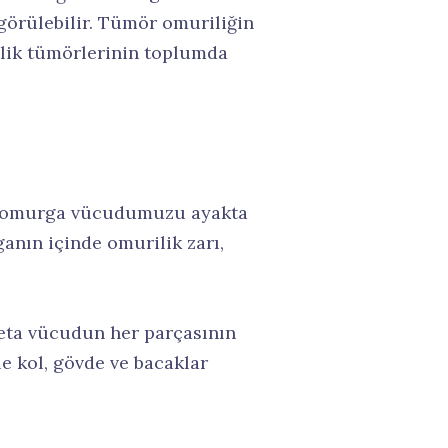
 görülebilir. Tümör omuriliğin
rilik tümörlerinin toplumda
bi omurga vücudumuzu ayakta
nın içinde omurilik zarı,
deta vücudun her parçasının
le kol, gövde ve bacaklar