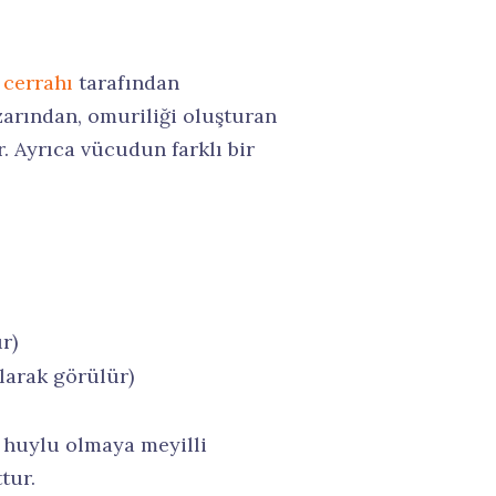
 cerrahı
tarafından
zarından, omuriliği oluşturan
. Ayrıca vücudun farklı bir
r)
olarak görülür)
i huylu olmaya meyilli
tur.