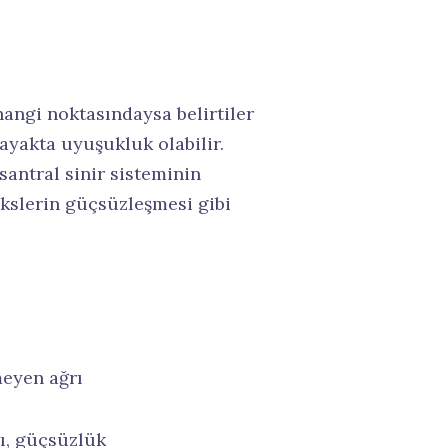
ngi noktasındaysa belirtiler
ayakta uyuşukluk olabilir.
antral sinir sisteminin
ekslerin güçsüzleşmesi gibi
meyen ağrı
ğı, güçsüzlük