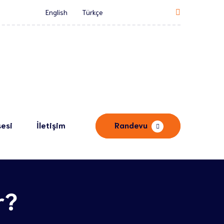
English
Türkçe
şesi
İletişim
Randevu
r?