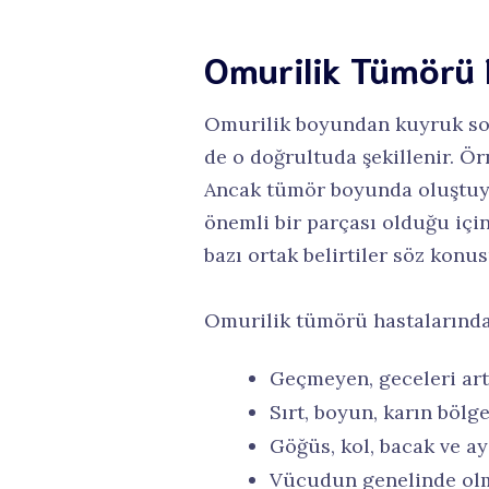
Omurilik Tümörü B
Omurilik boyundan kuyruk sok
de o doğrultuda şekillenir. Ör
Ancak tümör boyunda oluştuysa
önemli bir parçası olduğu için
bazı ortak belirtiler söz konu
Omurilik tümörü hastalarında s
Geçmeyen, geceleri arta
Sırt, boyun, karın bölg
Göğüs, kol, bacak ve a
Vücudun genelinde olmak