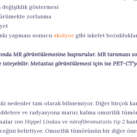
 değişiklik göstermesi
ürümekte zorlanma
iyet
skı yapması sonucu
skolyoz
gibi iskelet bozuklukla
ında MR görüntülemesine başvurulur. MR taraması so
e isteyebilir. Metastaz görüntülemesi için ise PET-CT’y
 nedenler tam olarak bilinemiyor. Diğer birçok kan
maddelere ve radyasyona maruz kalma omurilik tümö
rmalar
von Hippel Lindau
ve
nörofibromatozis tip 2
hast
eğini belirtiyor. Omurilik tümörünün bir diğer önem