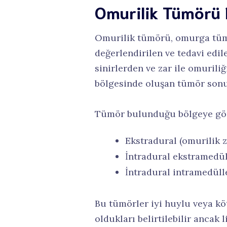
Omurilik Tümörü 
Omurilik tümörü, omurga tümö
değerlendirilen ve tedavi edi
sinirlerden ve zar ile omurili
bölgesinde oluşan tümör sonuc
Tümör bulunduğu bölgeye göre 
Ekstradural (omurilik z
İntradural ekstramedüll
İntradural intramedülle
Bu tümörler iyi huylu veya kö
oldukları belirtilebilir ancak