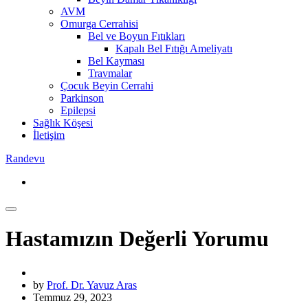
AVM
Omurga Cerrahisi
Bel ve Boyun Fıtıkları
Kapalı Bel Fıtığı Ameliyatı
Bel Kayması
Travmalar
Çocuk Beyin Cerrahi
Parkinson
Epilepsi
Sağlık Köşesi
İletişim
Randevu
Hastamızın Değerli Yorumu
by
Prof. Dr. Yavuz Aras
Temmuz 29, 2023