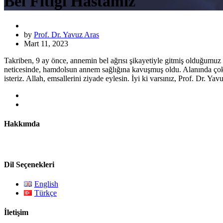
Bel Fıtığı Hastamız
by
Prof. Dr. Yavuz Aras
Mart 11, 2023
Takriben, 9 ay önce, annemin bel ağrısı şikayetiyle gitmiş olduğumuz 
neticesinde, hamdolsun annem sağlığına kavuşmuş oldu. Alanında çok mü
isteriz. Allah, emsallerini ziyade eylesin. İyi ki varsınız, Prof. Dr.
Hakkımda
Prof. Dr. Yavuz Aras nöroonkolojik cerrahi, omurga cerrahi
Dil Seçenekleri
English
Türkçe
İletişim