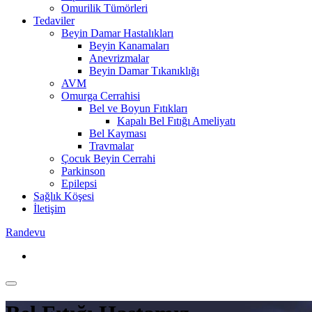
Omurilik Tümörleri
Tedaviler
Beyin Damar Hastalıkları
Beyin Kanamaları
Anevrizmalar
Beyin Damar Tıkanıklığı
AVM
Omurga Cerrahisi
Bel ve Boyun Fıtıkları
Kapalı Bel Fıtığı Ameliyatı
Bel Kayması
Travmalar
Çocuk Beyin Cerrahi
Parkinson
Epilepsi
Sağlık Köşesi
İletişim
Randevu