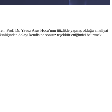
eren, Prof. Dr. Yavuz Aras Hoca’mın titizlikle yapmış olduğu ameliyat
ınlığından dolayı kendisine sonsuz teşekkür ettiğimizi belirtmek
da geniş bir tecrübeye sahiptir.