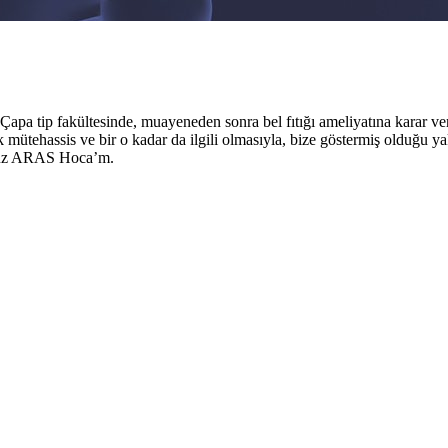
Çapa tip fakültesinde, muayeneden sonra bel fıtığı ameliyatına karar v
tehassis ve bir o kadar da ilgili olmasıyla, bize göstermiş olduğu yak
 Yavuz ARAS Hoca’m.
si, beyin damarsal hastalıklarının tanı ve tedavisi konusun