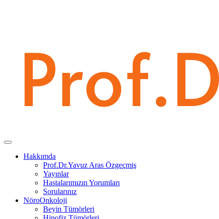
Hakkımda
Prof.Dr.Yavuz Aras Özgeçmiş
Yayınlar
Hastalarımızın Yorumları
Sorularınız
NöroOnkoloji
Beyin Tümörleri
Hipofiz Tümörleri