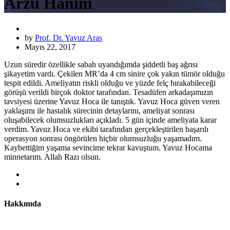
Arzu Hanım
by
Prof. Dr. Yavuz Aras
Mayıs 22, 2017
Uzun süredir özellikle sabah uyandığımda şiddetli baş ağrısı
şikayetim vardı. Çekilen MR’da 4 cm sinire çok yakın tümör olduğu
tespit edildi. Ameliyatın riskli olduğu ve yüzde felç bırakabileceği
görüşü verildi birçok doktor tarafından. Tesadüfen arkadaşımızın
tavsiyesi üzerine Yavuz Hoca ile tanıştık. Yavuz Hoca güven veren
yaklaşımı ile hastalık sürecinin detaylarını, ameliyat sonrası
oluşabilecek olumsuzlukları açıkladı. 5 gün içinde ameliyata karar
verdim. Yavuz Hoca ve ekibi tarafından gerçekleştirilen başarılı
operasyon sonrası öngörülen hiçbir olumsuzluğu yaşamadım.
Kaybettiğim yaşama sevincime tekrar kavuştum. Yavuz Hocama
minnetarım. Allah Razı olsun.
Hakkımda
Prof. Dr. Yavuz Aras nöroonkolojik cerrahi, omurga