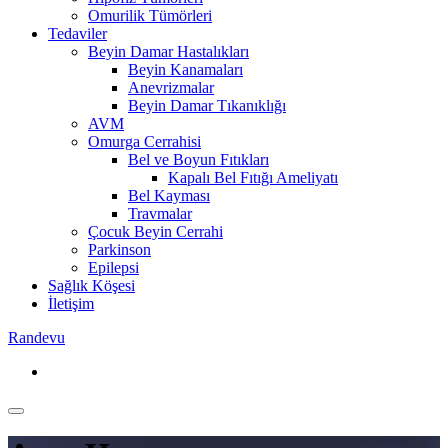
Omurilik Tümörleri
Tedaviler
Beyin Damar Hastalıkları
Beyin Kanamaları
Anevrizmalar
Beyin Damar Tıkanıklığı
AVM
Omurga Cerrahisi
Bel ve Boyun Fıtıkları
Kapalı Bel Fıtığı Ameliyatı
Bel Kayması
Travmalar
Çocuk Beyin Cerrahi
Parkinson
Epilepsi
Sağlık Köşesi
İletişim
Randevu