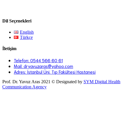
cerrahisi, beyin damarsal hastalıklarının tanı ve tedavisi
konusunda geniş bir tecrübeye sahiptir.
Dil Seçenekleri
English
Türkçe
İletişim
Telefon: 0544 566 60 61
Mail: dryavuzaras@yahoo.com
Adres: İstanbul Üni. Tıp Fakültesi Hastanesi
Prof. Dr. Yavuz Aras 2021 © Designated by
SYM Digital Health
Communication Agency