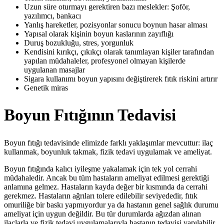
Uzun süre oturmayı gerektiren bazı meslekler: Şoför,
yazılımcı, bankacı
Yanlış hareketler, pozisyonlar sonucu boynun hasar alması
Yapısal olarak kişinin boyun kaslarının zayıflığı
Duruş bozukluğu, stres, yorgunluk
Kendisini kırıkçı, çıkıkçı olarak tanımlayan kişiler tarafından
yapılan müdahaleler, profesyonel olmayan kişilerde
uygulanan masajlar
Sigara kullanımı boyun yapısını değiştirerek fıtık riskini artırır
Genetik miras
Boyun Fıtığının Tedavisi
Boyun fıtığı tedavisinde elimizde farklı yaklaşımlar mevcuttur: ilaç
kullanmak, boyunluk takmak, fizik tedavi uygulamak ve ameliyat.
Boyun fıtığında kalıcı iyileşme yakalamak için tek yol cerrahi
müdahaledir. Ancak bu tüm hastaların ameliyat edilmesi gerektiği
anlamına gelmez. Hastaların kayda değer bir kısmında da cerrahi
gerekmez. Hastaların ağrıları tolere edilebilir seviyededir, fıtık
omuriliğe bir baskı yapmıyordur ya da hastanın genel sağlık durumu
ameliyat için uygun değildir. Bu tür durumlarda ağızdan alınan
ilaçlarla ve fizik tedavi uygulamalarıyla hastanın tedavisi yapılabilir.