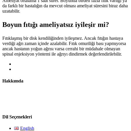
Ameliyat ortalama 1 saat sürer. Boyunda birden fazla fıtık varlığı ya
da farklı bir hastalığın da mevcut olması ameliyat süresini biraz daha
uzatabilir.
Boyun fıtığı ameliyatsız iyileşir mi?
Fıtıklaşmış bir disk kendiliğinden iyileşmez. Ancak fıtığın hastaya
verdiği ağrı zaman içinde azalabilir. Fıtık omuriliği bası yapmıyorsa
ancak hastanın yoğun ağrısı varsa cerrahi bir müdahale olmayan
spinal enjeksiyon yöntemi ile ağrıyı dindirmek değerlendirilebilir.
Hakkımda
Prof. Dr. Yavuz Aras nöroonkolojik cerrahi, omurga
cerrahisi, beyin damarsal hastalıklarının tanı ve tedavisi
konusunda geniş bir tecrübeye sahiptir.
Dil Seçenekleri
English