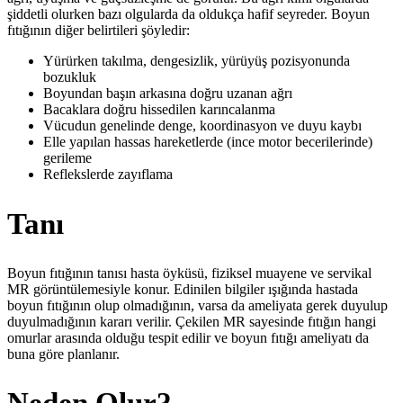
şiddetli olurken bazı olgularda da oldukça hafif seyreder. Boyun
fıtığının diğer belirtileri şöyledir:
Yürürken takılma, dengesizlik, yürüyüş pozisyonunda
bozukluk
Boyundan başın arkasına doğru uzanan ağrı
Bacaklara doğru hissedilen karıncalanma
Vücudun genelinde denge, koordinasyon ve duyu kaybı
Elle yapılan hassas hareketlerde (ince motor becerilerinde)
gerileme
Reflekslerde zayıflama
Tanı
Boyun fıtığının tanısı hasta öyküsü, fiziksel muayene ve servikal
MR görüntülemesiyle konur. Edinilen bilgiler ışığında hastada
boyun fıtığının olup olmadığının, varsa da ameliyata gerek duyulup
duyulmadığının kararı verilir. Çekilen MR sayesinde fıtığın hangi
omurlar arasında olduğu tespit edilir ve boyun fıtığı ameliyatı da
buna göre planlanır.