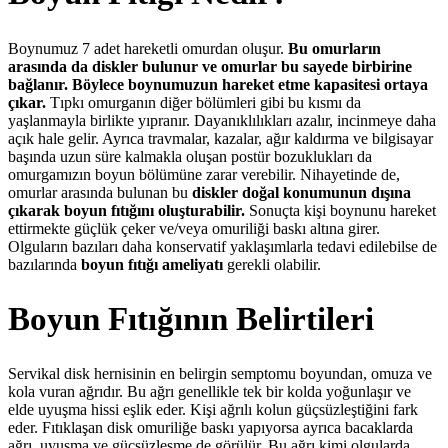
Boynumuz 7 adet hareketli omurdan oluşur.
Bu omurların
arasında da diskler bulunur ve omurlar bu sayede birbirine
bağlanır. Böylece boynumuzun hareket etme kapasitesi ortaya
çıkar.
Tıpkı omurganın diğer bölümleri gibi bu kısmı da
yaşlanmayla birlikte yıpranır. Dayanıklılıkları azalır, incinmeye daha
açık hale gelir. Ayrıca travmalar, kazalar, ağır kaldırma ve bilgisayar
başında uzun süre kalmakla oluşan postür bozuklukları da
omurgamızın boyun bölümüne zarar verebilir. Nihayetinde de,
omurlar arasında bulunan bu
diskler doğal konumunun dışına
çıkarak boyun fıtığını oluşturabilir.
Sonuçta kişi boynunu hareket
ettirmekte güçlük çeker ve/veya omuriliği baskı altına girer.
Olguların bazıları daha konservatif yaklaşımlarla tedavi edilebilse de
bazılarında
boyun fıtığı ameliyatı
gerekli olabilir.
Boyun Fıtığının Belirtileri
Servikal disk hernisinin en belirgin semptomu boyundan, omuza ve
kola vuran ağrıdır. Bu ağrı genellikle tek bir kolda yoğunlaşır ve
elde uyuşma hissi eşlik eder. Kişi ağrılı kolun güçsüzleştiğini fark
eder. Fıtıklaşan disk omuriliğe baskı yapıyorsa ayrıca bacaklarda
ağrı, uyuşma ve güçsüzleşme de görülür. Bu ağrı kimi olgularda