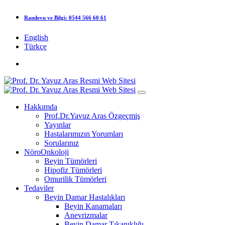
Randevu ve Bilgi:
0544 566 60 61
English
Türkçe
Hakkımda
Prof.Dr.Yavuz Aras Özgeçmiş
Yayınlar
Hastalarımızın Yorumları
Sorularınız
NöroOnkoloji
Beyin Tümörleri
Hipofiz Tümörleri
Omurilik Tümörleri
Tedaviler
Beyin Damar Hastalıkları
Beyin Kanamaları
Anevrizmalar
Beyin Damar Tıkanıklığı