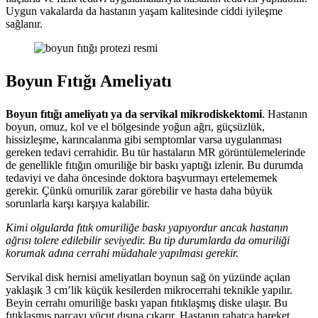
Uygun vakalarda da hastanın yaşam kalitesinde ciddi iyileşme
sağlanır.
Boyun Fıtığı Ameliyatı
Boyun fıtığı ameliyatı ya da servikal mikrodiskektomi
. Hastanın
boyun, omuz, kol ve el bölgesinde yoğun ağrı, güçsüzlük,
hissizleşme, karıncalanma gibi semptomlar varsa uygulanması
gereken tedavi cerrahidir. Bu tür hastaların MR görüntülemelerinde
de genellikle fıtığın omuriliğe bir baskı yaptığı izlenir. Bu durumda
tedaviyi ve daha öncesinde doktora başvurmayı ertelememek
gerekir. Çünkü omurilik zarar görebilir ve hasta daha büyük
sorunlarla karşı karşıya kalabilir.
Kimi olgularda fıtık omuriliğe baskı yapıyordur ancak hastanın
ağrısı tolere edilebilir seviyedir. Bu tip durumlarda da omuriliği
korumak adına cerrahi müdahale yapılması gerekir.
Servikal disk hernisi ameliyatları boynun sağ ön yüzünde açılan
yaklaşık 3 cm’lik küçük kesilerden mikrocerrahi teknikle yapılır.
Beyin cerrahı omuriliğe baskı yapan fıtıklaşmış diske ulaşır. Bu
fıtıklaşmış parçayı vücut dışına çıkarır. Hastanın rahatça hareket