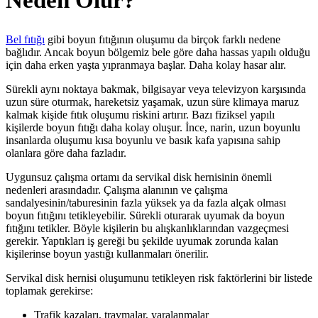
Neden Olur?
Bel fıtığı
gibi boyun fıtığının oluşumu da birçok farklı nedene
bağlıdır. Ancak boyun bölgemiz bele göre daha hassas yapılı olduğu
için daha erken yaşta yıpranmaya başlar. Daha kolay hasar alır.
Sürekli aynı noktaya bakmak, bilgisayar veya televizyon karşısında
uzun süre oturmak, hareketsiz yaşamak, uzun süre klimaya maruz
kalmak kişide fıtık oluşumu riskini artırır. Bazı fiziksel yapılı
kişilerde boyun fıtığı daha kolay oluşur. İnce, narin, uzun boyunlu
insanlarda oluşumu kısa boyunlu ve basık kafa yapısına sahip
olanlara göre daha fazladır.
Uygunsuz çalışma ortamı da servikal disk hernisinin önemli
nedenleri arasındadır. Çalışma alanının ve çalışma
sandalyesinin/taburesinin fazla yüksek ya da fazla alçak olması
boyun fıtığını tetikleyebilir. Sürekli oturarak uyumak da boyun
fıtığını tetikler. Böyle kişilerin bu alışkanlıklarından vazgeçmesi
gerekir. Yaptıkları iş gereği bu şekilde uyumak zorunda kalan
kişilerinse boyun yastığı kullanmaları önerilir.
Servikal disk hernisi oluşumunu tetikleyen risk faktörlerini bir listede
toplamak gerekirse:
Trafik kazaları, travmalar, yaralanmalar